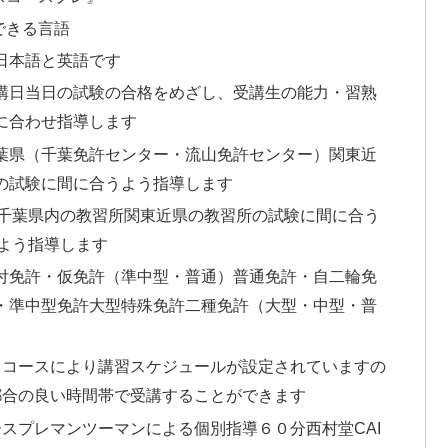
できる言語
日本語と英語です
講日当日の試験の合格をめざし、受講生の能力・習熟
に合わせ指導します
葉県（千葉免許センター・流山免許センター）関東近
の試験に間に合うよう指導します
千葉県内の教習所関東近県の教習所の試験に間に合う
よう指導します
付免許・仮免許（準中型・普通）普通免許・自二輪免
・準中型免許大型特殊免許二種免許（大型・中型・普
）
るコースにより講習スケジュールが設定されていますの
都合の良い時間帯で受講することができます
スプレマンツーマンによる個別指導６０分西村堂CAI