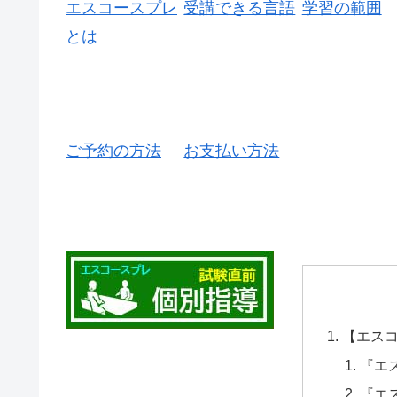
エスコースプレ
受講できる言語
学習の範囲
とは
ご予約の方法
お支払い方法
【エス
『エ
『エ