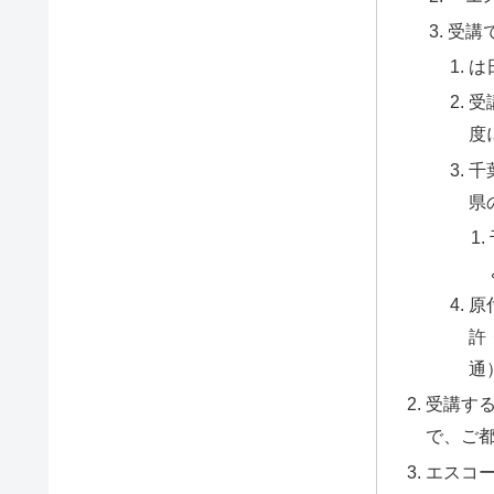
受講
は
受
度
千
県
原
許
通
受講す
で、ご
エスコー