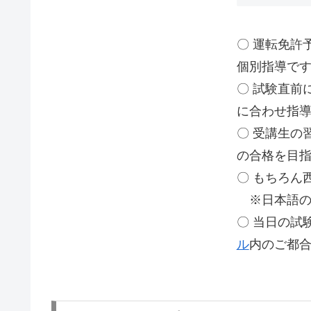
〇 運転免許
個別指導で
〇 試験直前
に合わせ指
〇 受講生の
の合格を目
〇 もちろん
※日本語の
〇 当日の試
ル
内のご都