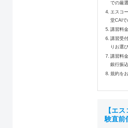
での厳
エスコ
堂CAI
講習料
講習受
りお選
講習料
銀行振
規約を
【エス
験直前