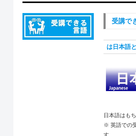
受講で
は日本語
日本語はも
※ 英語での
す