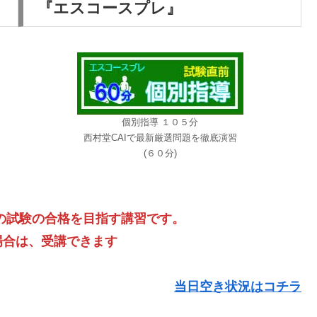
『エスコースプレ』
個別指導 １０５分
西村堂CAIで最新厳選問題を徹底演習
(６０分)
の試験の合格を目指す講習です。
場合は、受講できます
当日空き状況はコチラ