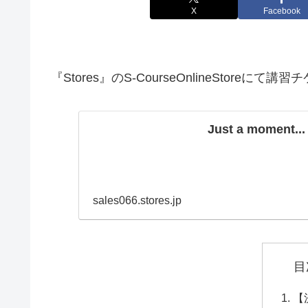
X
Facebook
『Stores』のS-CourseOnlineStore
Just a moment...
sales066.stores.jp
目
【